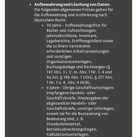
Aufbewahrung und Löschung von Daten:
Die folgenden allgemeinen Fristen gelten für
die Aufbewahrung und Archivierung nach
deutschem Recht:
10 Jahre - Aufbewahrungsfrist für
Bücher und Aufzeichnungen,
Jahresabschlüsse, Inventare,
Lageberichte, Eröffnungsbilanz sowie
die zu ihrem Verständnis
erforderlichen Arbeitsanweisungen
und sonstigen
Organisationsunterlagen,
Buchungsbelege und Rechnungen (§
147 Abs. 3 i. V. m. Abs. 1 Nr. 1, 4 und
4a AO, § 14b Abs. 1 UStG, § 257 Abs.
1 Nr. 1 u. 4, Abs. 4 HGB).
6 Jahre - Übrige Geschäftsunterlagen:
empfangene Handels- oder
Geschäftsbriefe, Wiedergaben der
abgesandten Handels- oder
Geschäftsbriefe, sonstige Unterlagen,
soweit sie für die Besteuerung von
Bedeutung sind, z. B.
Stundenlohnzettel,
Betriebsabrechnungsbögen,
Kalkulationsunterlagen,