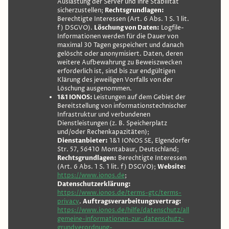
Auslastung der Server und ihre Stabilität
sicherzustellen;
Rechtsgrundlagen:
Berechtigte Interessen (Art. 6 Abs. 1 S. 1 lit.
f) DSGVO).
Löschung von Daten:
Logfile-
Informationen werden für die Dauer von
maximal 30 Tagen gespeichert und danach
gelöscht oder anonymisiert. Daten, deren
weitere Aufbewahrung zu Beweiszwecken
erforderlich ist, sind bis zur endgültigen
Klärung des jeweiligen Vorfalls von der
Löschung ausgenommen.
1&1 IONOS:
Leistungen auf dem Gebiet der
Bereitstellung von informationstechnischer
Infrastruktur und verbundenen
Dienstleistungen (z. B. Speicherplatz
und/oder Rechenkapazitäten);
Dienstanbieter:
1&1 IONOS SE, Elgendorfer
Str. 57, 56410 Montabaur, Deutschland;
Rechtsgrundlagen:
Berechtigte Interessen
(Art. 6 Abs. 1 S. 1 lit. f) DSGVO);
Website:
https://www.ionos.de
;
Datenschutzerklärung:
https://www.ionos.de/terms-gtc/terms-
privacy
.
Auftragsverarbeitungsvertrag:
https://www.ionos.de/hilfe/datenschutz/all
gemeine-informationen-zur-datenschutz-
grundverordnung-