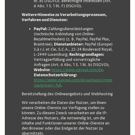
lit. b) DSGVO). Berechtigte Interessen (Art.
6 Abs. 1 S. 1 lit. f) DSGVO).
Weitere Hinweise zu Verarbeitungsprozessen,
Verfahren und Diensten:
PayPal:
Zahlungsdienstleistungen
(technische Anbindung von Online-
Bezahlmethoden) (z. B. PayPal, PayPal Plus,
Braintree);
Dienstanbieter:
PayPal (Europe)
S.à r.l. et Cie, S.C.A., 22-24 Boulevard Royal,
L-2449 Luxemburg;
Rechtsgrundlagen:
Vertragserfüllung und vorvertragliche
Anfragen (Art. 6 Abs. 1 S. 1 lit. b) DSGVO);
Website:
https://www.paypal.com/de
.
Datenschutzerklärung:
https://www.paypal.com/de/webapps/mpp
/ua/privacy-full
.
Bereitstellung des Onlineangebots und Webhosting
Wir verarbeiten die Daten der Nutzer, um ihnen
unsere Online-Dienste zur Verfügung stellen zu
können. Zu diesem Zweck verarbeiten wir die IP-
Adresse des Nutzers, die notwendig ist, um die
Inhalte und Funktionen unserer Online-Dienste an
den Browser oder das Endgerät der Nutzer zu
übermitteln.