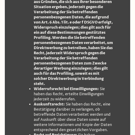
aus Gründen, die sich aus Ihrer besonderen
Situation ergeben, jederzeit gegen die
Verarbeitung der Sie betreffenden
personenbezogenen Daten, die aufgrund
von Art. 6 Abs. 1 lit. e oder f DSGVO erfolgt,
Widerspruch einzulegen; dies gilt auch für
ein auf diese Bestimmungen gestütztes
Profiling. Werden die Sie betreffenden
personenbezogenen Daten verarbeitet, um
Direktwerbung zu betreiben, haben Sie das
Recht, jederzeit Widerspruch gegen die
Verarbeitung der Sie betreffenden
personenbezogenen Daten zum Zwecke
derartiger Werbung einzulegen; dies gilt
auch für das Profiling, soweit es mit
solcher Direktwerbung in Verbindung
steht.
Widerrufsrecht bei Einwilligungen:
Sie
haben das Recht, erteilte Einwilligungen
jederzeit zu widerrufen.
Auskunftsrecht:
Sie haben das Recht, eine
Bestätigung darüber zu verlangen, ob
betreffende Daten verarbeitet werden und
auf Auskunft über diese Daten sowie auf
weitere Informationen und Kopie der Daten
entsprechend den gesetzlichen Vorgaben.
Recht auf Berichtigung: