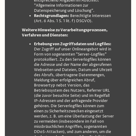
entsprechend Angaben im Abschnitt
"Allgemeine Informationen zur
Datenspeicherung und Löschung".
Rechtsgrundlagen:
Berechtigte Interessen
(Art. 6 Abs. 1 S. 1 lit. f) DSGVO).
Weitere Hinweise zu Verarbeitungsprozessen,
Verfahren und Diensten:
Erhebung von Zugriffsdaten und Logfiles:
Der Zugriff auf unser Onlineangebot wird in
Form von sogenannten "Server-Logfiles"
protokolliert. Zu den Serverlogfiles können
die Adresse und der Name der abgerufenen
Webseiten und Dateien, Datum und Uhrzeit
des Abrufs, übertragene Datenmengen,
Meldung über erfolgreichen Abruf,
Browsertyp nebst Version, das
Betriebssystem des Nutzers, Referrer URL
(die zuvor besuchte Seite) und im Regelfall
IP-Adressen und der anfragende Provider
gehören. Die Serverlogfiles können zum
einen zu Sicherheitszwecken eingesetzt
werden, z. B. um eine Überlastung der Server
zu vermeiden (insbesondere im Fall von
missbräuchlichen Angriffen, sogenannten
DDoS-Attacken), und zum anderen, um die