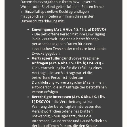
Datenschutzvorgaben in Ihrem bzw. unserem
Wohn- oder Sitzland gelten können. Sollten ferner
im Einzelfall speziellere Rechtsgrundlagen
maßgeblich sein, teilen wir Ihnen diese in der
Datenschutzerklärung mit.
Einwilligung (Art. 6 Abs. 1 S. 1 lit. a) DSGVO)
- Die betroffene Person hat ihre Einwilligung
in die Verarbeitung der sie betreffenden
personenbezogenen Daten für einen
spezifischen Zweck oder mehrere bestimmte
Zwecke gegeben.
Vertragserfüllung und vorvertragliche
Anfragen (Art. 6 Abs. 1 S. 1 lit. b) DSGVO)
-
Die Verarbeitung ist für die Erfüllung eines
Vertrags, dessen Vertragspartei die
betroffene Person ist, oder zur
Durchführung vorvertraglicher Maßnahmen
erforderlich, die auf Anfrage der betroffenen
Person erfolgen.
Berechtigte Interessen (Art. 6 Abs. 1 S. 1 lit.
f) DSGVO)
- die Verarbeitung ist zur
Wahrung der berechtigten Interessen des
Verantwortlichen oder eines Dritten
notwendig, vorausgesetzt, dass die
Interessen, Grundrechte und Grundfreiheiten
der betroffenen Person, die den Schutz