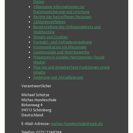
Daten
Allgemeine Informationen zur
Datenspeicherung und Löschung
Rechte der betroffenen Personen
Zahlungsverfahren
Bereitstellung des Onlineangebots und
Webhosting
Einsatz von Cookies
Kontakt- und Anfrageverwaltung
Kommunikation via Messenger
Gewinnspiele und Wettbewerbe
Präsenzen in sozialen Netzwerken (Social
Media)
Plug-ins und eingebettete Funktionen sowie
Inhalte
Änderung und Aktualisierung
Verantwortlicher
Michael Schütze
Michas Hundeschule
Birkenweg 4
94513 Schönberg
Deutschland
E-Mail-Adresse:
michas-hundeschule@web.de
Telefon: 0171/ 1248184